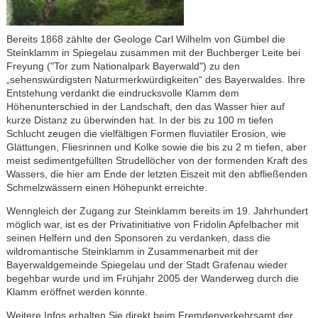
Bereits 1868 zählte der Geologe Carl Wilhelm von Gümbel die
Steinklamm in Spiegelau zusammen mit der Buchberger Leite bei
Freyung ("Tor zum Nationalpark Bayerwald") zu den
„sehenswürdigsten Naturmerkwürdigkeiten“ des Bayerwaldes. Ihre
Entstehung verdankt die eindrucksvolle Klamm dem
Höhenunterschied in der Landschaft, den das Wasser hier auf
kurze Distanz zu überwinden hat. In der bis zu 100 m tiefen
Schlucht zeugen die vielfältigen Formen fluviatiler Erosion, wie
Glättungen, Fliesrinnen und Kolke sowie die bis zu 2 m tiefen, aber
meist sedimentgefüllten Strudellöcher von der formenden Kraft des
Wassers, die hier am Ende der letzten Eiszeit mit den abfließenden
Schmelzwässern einen Höhepunkt erreichte.
Wenngleich der Zugang zur Steinklamm bereits im 19. Jahrhundert
möglich war, ist es der Privatinitiative von Fridolin Apfelbacher mit
seinen Helfern und den Sponsoren zu verdanken, dass die
wildromantische Steinklamm in Zusammenarbeit mit der
Bayerwaldgemeinde Spiegelau und der Stadt Grafenau wieder
begehbar wurde und im Frühjahr 2005 der Wanderweg durch die
Klamm eröffnet werden konnte.
Weitere Infos erhalten Sie direkt beim Fremdenverkehrsamt der