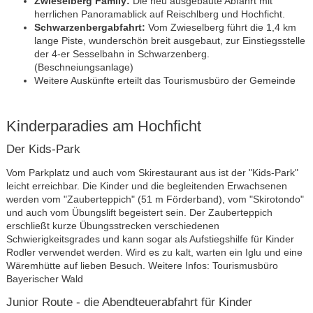
Zwieselberg Family:
Die neu ausgebaute Abfahrt mit
herrlichen Panoramablick auf Reischlberg und Hochficht.
Schwarzenbergabfahrt:
Vom Zwieselberg führt die 1,4 km
lange Piste, wunderschön breit ausgebaut, zur Einstiegsstelle
der 4-er Sesselbahn in Schwarzenberg.
(Beschneiungsanlage)
Weitere Auskünfte erteilt das Tourismusbüro der Gemeinde
Kinderparadies am Hochficht
Der Kids-Park
Vom Parkplatz und auch vom Skirestaurant aus ist der "Kids-Park"
leicht erreichbar. Die Kinder und die begleitenden Erwachsenen
werden vom "Zauberteppich" (51 m Förderband), vom "Skirotondo"
und auch vom Übungslift begeistert sein. Der Zauberteppich
erschließt kurze Übungsstrecken verschiedenen
Schwierigkeitsgrades und kann sogar als Aufstiegshilfe für Kinder
Rodler verwendet werden. Wird es zu kalt, warten ein Iglu und eine
Wäremhütte auf lieben Besuch. Weitere Infos: Tourismusbüro
Bayerischer Wald
Junior Route - die Abendteuerabfahrt für Kinder