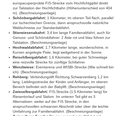
europacuperprobte FIS-Strecke vom Hochfichtgipfel direkt
zur Talstation der Hochfichtbahn (Höhenunterschied von 404
m). (Beschneiungsanlage)
Schönbergabfahrt:
1 Kilometer, im oberen Teil flach, parallel
zur tschechischen Grenze, dann anspruchsvolle natürliche
Waldschneise zur Standardabfahrt.
Stierwiesenabahrt:
3,4 km lange Familienabfahrt, auch für
Genuss- und Schönskifahrer. 2 Äste rot und blau führen zur
Talstation. (Beschneiungsanlage)
Hochwaldabfahrt:
1,7 Kilometer lange, wunderschöne, in
Kurven angelegte Piste, liegt weitgehend in der Sonne.
Reischlbergabfahrt:
1,6 Kilometer, bei guter Schneelage
eine reizvolle Strecke für zünftige Schifahrer.
Wenzlwiese:
Eventarena und WISBI-Strecke (Wie schnell bin
ich). (Beschneiungsanlage)
Rehberg:
Verbindungslift Richtung Schwarzenberg 1,2 km
lang, Lieblingsstrecke der Kinder und Anfänger, im oberen
Bereich befindet sich der Babylift. (Beschneiungsanlage)
Zwieselbergabfahrt:
FIS-Strecke (1,5 Kilometer lang) für
Riesentorlauf und Slalom. Im unteren Teil gibt es 3
Alternativen: weiter auf der FIS Strecke, in den
anspruchsvollen schwarzen Abschnitt oder über die leichte
Umfahrung zur Familienabfahrt. (Beschneiungsanlage)