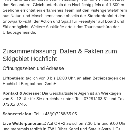
das Besondere. Gleich unterhalb des Hochfichtgipfels auf 1.300 m
Seehöhe errichtet ein erfahrenes Team mit den Pistengerätefahrern
aus Natur- und Maschinenschnee abseits der Standardabfahrt den
Snowpark-Ficht, der Action und Spaß für Freestyler auf Board und
Ski ermöglicht. Weitere Auskünfte erteilt das Tourismusbüro der
Urlaubsgemeinde
.
Zusammenfassung: Daten & Fakten zum
Skigebiet Hochficht
Öffnungszeiten und Adresse
Liftbetrieb:
täglich von 9 bis 16:00 Uhr, an allen Betriebstagen der
Hochficht Bergbahnen GmbH.
Kontakt & Adresse:
Die Geschäftsstelle Aigen ist an Werktagen
von 8 - 12 Uhr für Sie erreichbar unter: Tel.: 07281/ 63 61 und Fax:
07281/ 8746.
Schneetelefon:
Tel.: +43/(0)7288/65 05
Live Wetterpanorama:
Auf ORF2 zwischen 7:30 Uhr und 9:00 Uhr
und mehrmals täglich in TW1 (über Kabel und Satellit Astra 1 G)