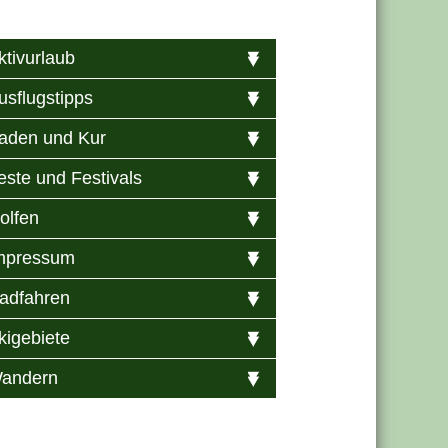
ktivurlaub
usflugstipps
aden und Kur
este und Festivals
olfen
mpressum
adfahren
kigebiete
andern