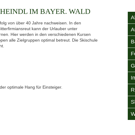
HEINDL IM BAYER. WALD
A
folg von über 40 Jahre nachweisen. In den
tterfirmiansreut kann der Urlauber unter
A
lernen. Hier werden in den verschiedenen Kursen
pen alle Zielgruppen optimal betreut. Die Skischule
B
ht.
F
G
I
er optimale Hang für Einsteiger.
R
S
W