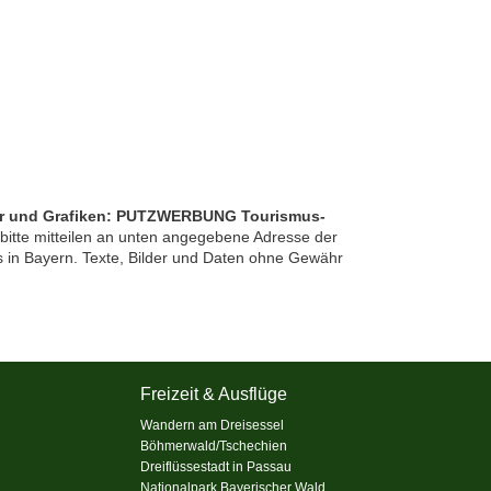
Bilder und Grafiken: PUTZWERBUNG Tourismus-
tte mitteilen an unten angegebene Adresse der
in Bayern. Texte, Bilder und Daten ohne Gewähr
Freizeit & Ausflüge
Wandern am Dreisessel
Böhmerwald/Tschechien
Dreiflüssestadt in Passau
Nationalpark Bayerischer Wald