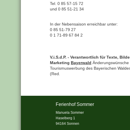
Tel. 0 85 57-15 72
und 0 85 51-21 34
In der Nebensaison erreichbar unter:
0 85 51-79 27
0 1 71-89 67 84 2
V.i.S.d.P. - Verantwortlich für Texte, 
Marketing
Bayerwald
Änderungswünsche bi
Tourismuswerbung des Bayerischen Waldes 
(Red.
Ferienhof Sommer
Manuela Sommer
Haselberg 1
94164 Sonnen