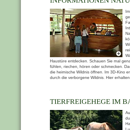
INFORMATIONEN NAT
Im
ge
Fa
In
Na
kö
Wi
re
Wa
Haustüre entdecken. Schauen Sie mal genau
fühlen, riechen, hören oder schmecken. Das
die heimische Wildnis öffnen. Im 3D-Kino e
durch die verborgene Wildnis. Hier erhalte
TIERFREIGEHEGE IM 
Au
du
Ha
Lu