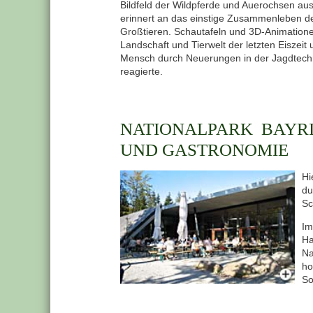
Bildfeld der Wildpferde und Auerochsen au
erinnert an das einstige Zusammenleben der
Großtieren. Schautafeln und 3D-Animatione
Landschaft und Tierwelt der letzten Eiszei
Mensch durch Neuerungen in der Jagdtech
reagierte.
NATIONALPARK BAYRI
UND GASTRONOMIE
Hi
du
Sc
Im
Ha
Na
ho
So