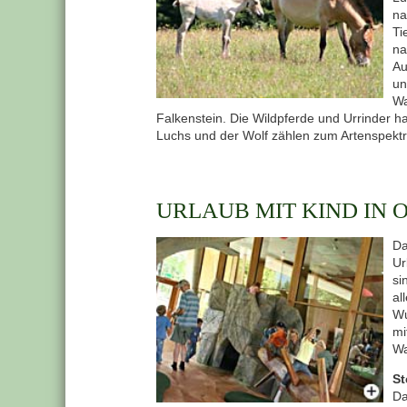
na
Ti
na
Au
un
Wa
Falkenstein. Die Wildpferde und Urrinder h
Luchs und der Wolf zählen zum Artenspekt
URLAUB MIT KIND IN
Da
Ur
si
al
Wu
mi
Wa
St
Da