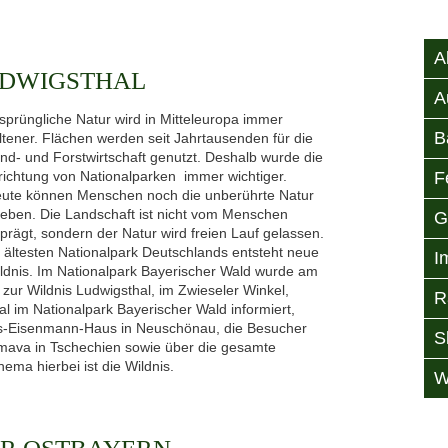
A
UDWIGSTHAL
A
sprüngliche Natur wird in Mitteleuropa immer
B
ltener. Flächen werden seit Jahrtausenden für die
nd- und Forstwirtschaft genutzt. Deshalb wurde die
richtung von Nationalparken immer wichtiger.
F
ute können Menschen noch die unberührte Natur
leben. Die Landschaft ist nicht vom Menschen
G
prägt, sondern der Natur wird freien Lauf gelassen.
 ältesten Nationalpark Deutschlands entsteht neue
I
ldnis. Im Nationalpark Bayerischer Wald wurde am
ur Wildnis Ludwigsthal, im Zwieseler Winkel,
R
al im Nationalpark Bayerischer Wald informiert,
s-Eisenmann-Haus in Neuschönau, die Besucher
S
mava in Tschechien sowie über die gesamte
ema hierbei ist die Wildnis.
W