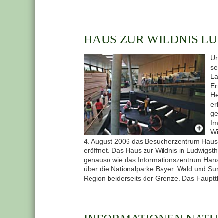
HAUS ZUR WILDNIS L
Ur
se
La
Er
He
er
ge
Im
Wi
4. August 2006 das Besucherzentrum Haus z
eröffnet. Das Haus zur Wildnis in Ludwigsth
genauso wie das Informationszentrum Han
über die Nationalparke Bayer. Wald und Su
Region beiderseits der Grenze. Das Hauptth