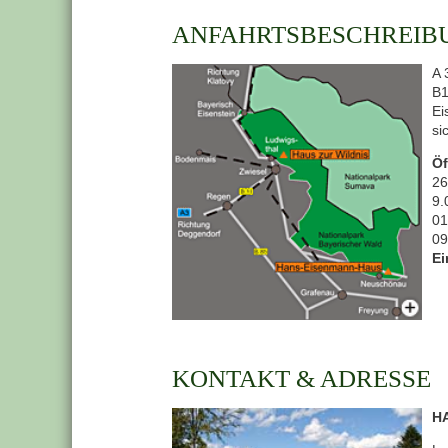
ANFAHRTSBESCHREIB
A 
B1
Ei
si
Öf
26
9.
01
09
Ei
KONTAKT & ADRESSE
H