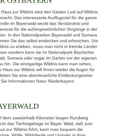
UR OSTBAYERN
 Haus zur Wildnis wird den Gästen Lust auf Wildnis
macht. Das interessante Ausflugsziel für die ganze
milie im Bayerwald weckt das Verständnis und
teresse für die außergewöhnlichen Vorgänge in der
tur. In den Nationalparken Bayerwald und Sumava
nnen Sie das selbst entdecken und erforschen. Um
ldnis zu erleben, muss man nicht in fremde Länder
isen sondern kann sie im Nationalpark Bayrischer
ld, Sumava oder sogar im Garten vor der eigenen
 hin. Die einzigartige Wildnis kann man sehen,
 Haus zur Wildnis will Ihnen wieder die Augen für
rleben Sie eine abenteuerliche Entdeckungsreise
n Sie Informationen Natur Niederbayern.
BAYERWALD
f dem zweieinhalb Kilometer langen Rundweg
rch das Tierfreigehege im Bayer. Wald, daß zum
us zur Wildnis führt, kann man bequem die
chse, Wölfe, Wildpferde und Urrinder in ihrer