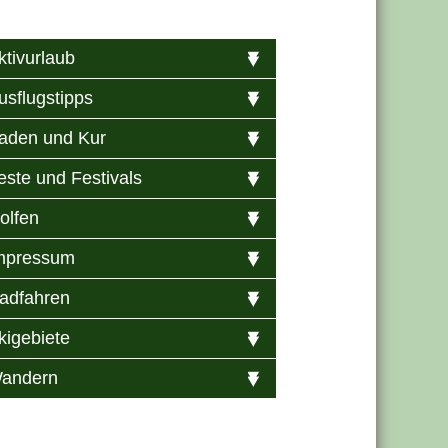
ktivurlaub
usflugstipps
aden und Kur
este und Festivals
olfen
mpressum
adfahren
kigebiete
andern