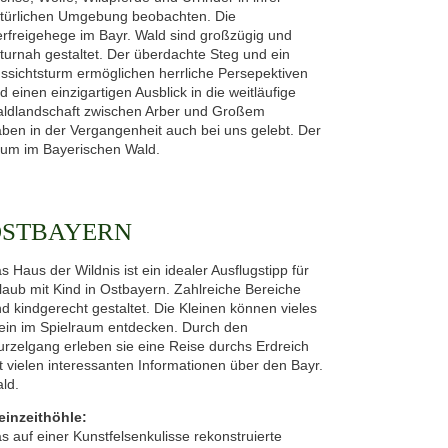
türlichen Umgebung beobachten. Die
erfreigehege im Bayr. Wald sind großzügig und
turnah gestaltet. Der überdachte Steg und ein
ssichtsturm ermöglichen herrliche Persepektiven
d einen einzigartigen Ausblick in die weitläufige
ldlandschaft zwischen Arber und Großem
aben in der Vergangenheit auch bei uns gelebt. Der
rum im Bayerischen Wald.
 OSTBAYERN
s Haus der Wildnis ist ein idealer Ausflugstipp für
laub mit Kind in Ostbayern. Zahlreiche Bereiche
nd kindgerecht gestaltet. Die Kleinen können vieles
lein im Spielraum entdecken. Durch den
rzelgang erleben sie eine Reise durchs Erdreich
t vielen interessanten Informationen über den Bayr.
ld.
einzeithöhle:
s auf einer Kunstfelsenkulisse rekonstruierte