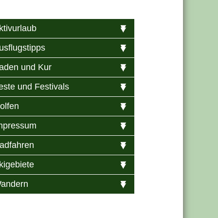
ktivurlaub
usflugstipps
aden und Kur
este und Festivals
olfen
mpressum
adfahren
kigebiete
andern