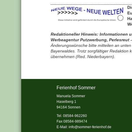
Di
Eu
Ha
We
Redaktioneller Hinweis: Informationen 
Werbeagentur Putzwerbung, Perlesreut 
Änderungswünsche bitte mitteilen an unt
Bayerwaldes. Trotz sorgfältiger Redaktion k
übernehmen (Red. Niederbayern).
Ferienhof Sommer
Manuela Sommer
Haselberg 1
94164 Sonnen
Tel. 08584-962260
Fax 08584-989474
E-Mail:
info@sommer-ferienhof.de