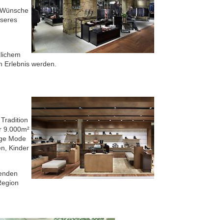
e Wünsche
nseres
zlichem
n Erlebnis werden.
Tradition
er 9.000m²
ige Mode
n, Kinder
denden
Region