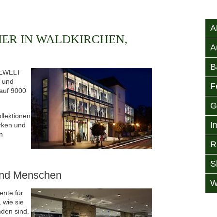
A
R IN WALDKIRCHEN,
A
B
DEWELT
n und
F
auf 9000
G
ollektionen
I
arken und
n
R
S
und Menschen
W
ente für
 wie sie
nden sind.