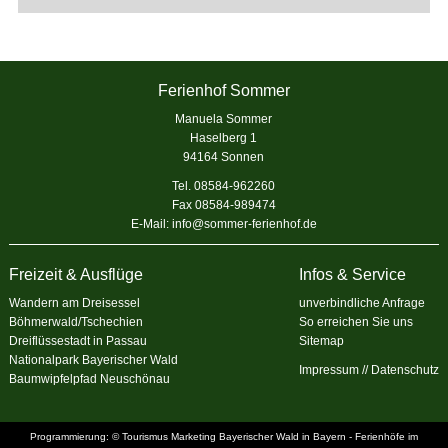
Ferienhof Sommer
Manuela Sommer
Haselberg 1
94164 Sonnen
Tel. 08584-962260
Fax 08584-989474
E-Mail:
info@sommer-ferienhof.de
Freizeit & Ausflüge
Infos & Service
Wandern am Dreisessel
unverbindliche Anfrage
Böhmerwald/Tschechien
So erreichen Sie uns
Dreiflüssestadt in Passau
Sitemap
Nationalpark Bayerischer Wald
Impressum
//
Datenschutz
Baumwipfelpfad Neuschönau
Programmierung: © Tourismus Marketing Bayerischer Wald in Bayern -
Ferienhöfe im