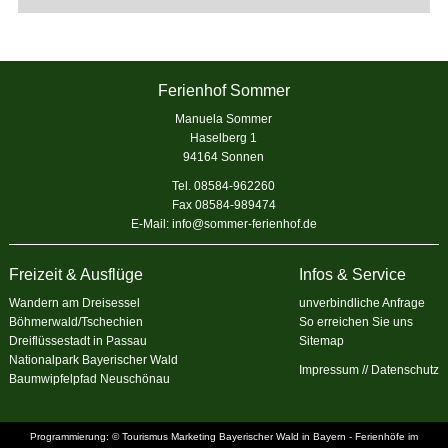
Ferienhof Sommer
Manuela Sommer
Haselberg 1
94164 Sonnen
Tel. 08584-962260
Fax 08584-989474
E-Mail:
info@sommer-ferienhof.de
Freizeit & Ausflüge
Infos & Service
Wandern am Dreisessel
unverbindliche Anfrage
Böhmerwald/Tschechien
So erreichen Sie uns
Dreiflüssestadt in Passau
Sitemap
Nationalpark Bayerischer Wald
Impressum
//
Datenschutz
Baumwipfelpfad Neuschönau
Programmierung: © Tourismus Marketing Bayerischer Wald in Bayern -
Ferienhöfe im