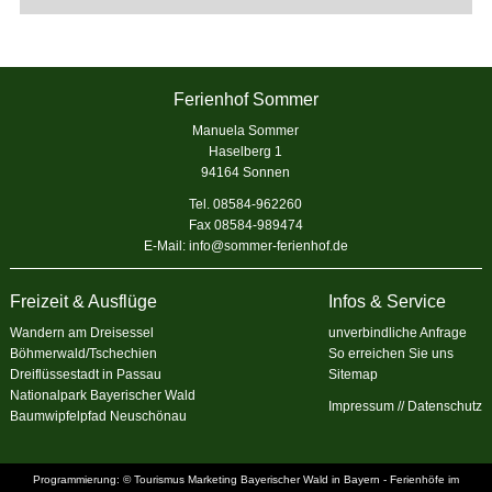
Ferienhof Sommer
Manuela Sommer
Haselberg 1
94164 Sonnen
Tel. 08584-962260
Fax 08584-989474
E-Mail:
info@sommer-ferienhof.de
Freizeit & Ausflüge
Infos & Service
Wandern am Dreisessel
unverbindliche Anfrage
Böhmerwald/Tschechien
So erreichen Sie uns
Dreiflüssestadt in Passau
Sitemap
Nationalpark Bayerischer Wald
Impressum
//
Datenschutz
Baumwipfelpfad Neuschönau
Programmierung: © Tourismus Marketing Bayerischer Wald in Bayern -
Ferienhöfe im